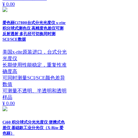
¥ 0.00
爱色丽Ci7800台式分光光度仪 x-rite
积分球式测色仪 高精度色差仪可测
反射透射 多孔径可切换同时测
SCI/SCE数据
美国x-rite原装进口，台式分光
光度仪
长期使用性能稳定，重复性准
确度高
可同时测量SCI/SCE颜色差异
数值
可测量不透明、半透明和透明
样品
¥ 0.00
Ci60 积分球式分光光度仪 便携式色
差仪 基础款工业分光仪（X-Rite 爱
色丽）