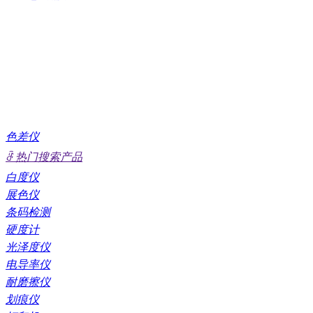
色差仪
ꁔ
热门搜索产品
白度仪
展色仪
条码检测
硬度计
光泽度仪
电导率仪
耐磨擦仪
划痕仪