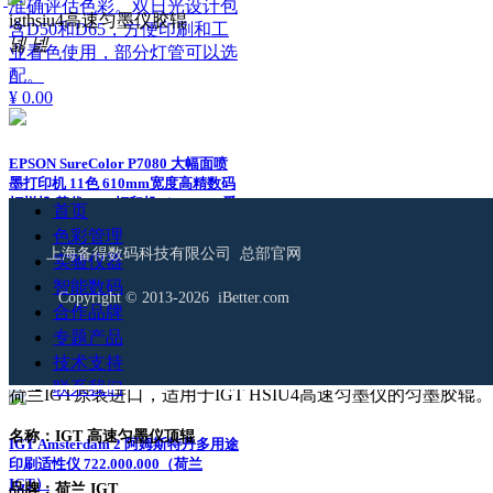
准确评估色彩。双日光设计包
igthsiu4高速匀墨仪胶辊
含D50和D65，方便印刷和工
넳
넲
业看色使用，部分灯管可以选
配。
¥ 0.00
EPSON SureColor P7080 大幅面喷
墨打印机 11色 610mm宽度高精数码
打样机 替代7910打印机（EPSON 爱
首页
普生）
色彩管理
上海备得数码科技有限公司 总部官网
实验仪器
11色颜料墨水，610mm幅面宽
智能数码
度，新PrecisionCore TFP微压
Copyright © 2013-2026 iBetter.com
合作品牌
电喷头，适合影像艺术品复
专题产品
制，数码打样使用。
技术支持
¥ 0.00
联系我们
荷兰IGT原装进口，适用于IGT HSIU4高速匀墨仪的匀墨胶辊。
名称：IGT 高速匀墨仪顶辊
IGT Amsterdam 2 阿姆斯特丹多用途
印刷适性仪 722.000.000（荷兰
IGT）
品牌：荷兰 IGT