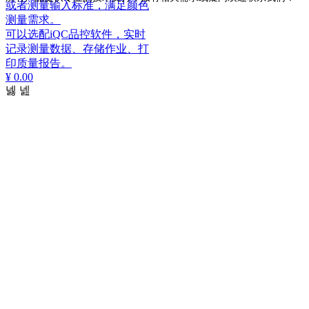
或者测量输入标准，满足颜色
测量需求。
可以选配iQC品控软件，实时
记录测量数据、存储作业、打
印质量报告。
¥ 0.00
넳
넲