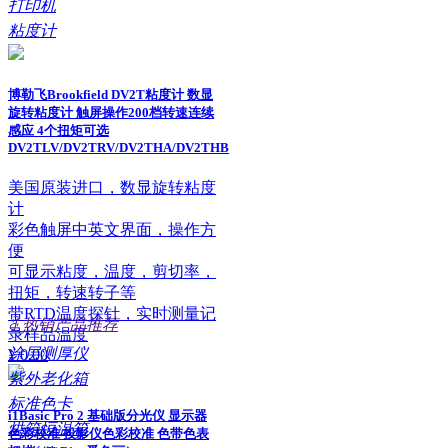
打印机
粘度计
博勒飞Brookfield DV2T粘度计 数显
旋转粘度计 触屏操作200档转速连续
感应 4个扭矩可选
DV2TLV/DV2TRV/DV2THA/DV2THB
美国原装进口，数显旋转粘度
计
彩色触屏中英文界面，操作方
便
可显示粘度，温度，剪切率，
扭矩，转速转子等
带RTD温度探针，实时测量记
ꁔ
热销产品推荐
录样品温度
涂层测厚仪
¥ 0.00
紫外老化箱
标准色卡
i1Basic Pro 2 基础版分光仪 显示器
烘箱恒温箱
色彩校准 投影仪色彩校准 色带色表