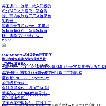
美国进口，这是一款入门级的
积分球分光光度仪，适合质
控、现场或制造工厂来确保色
彩质量。
固定测量孔径14mm，不可以
连接电脑软件，如需连接电
脑，需购买Ci62或Ci64。
¥ 0.00
eXact Standard 标准版分光密度仪 便
携式色差仪 印刷包装行业常用款
产品详细介绍
（X-Rite 爱色丽）
发布时间：
2020-03-05
18:45
ꄴ
前一个：
IGT C1×3胶印窄款印刷盘 15mm宽 适用于C1系列
ꄲ
后一个：
IGT G1系列展色仪网纹辊 可定制规格
美国进口，新型eXact分光密
度仪是528、530、SpectroEye
的升级替代款。
全触摸屏操作，增加了M1测
量条件，△E2000色差公式，
ꁱ
欢迎咨询：1861-666-1861
新的潘通色库。
随附色库管理软件，可以手工
所有产品提供专业的技术支持，如有相关需求或疑问欢迎联系我们！