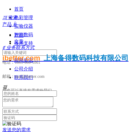
首页
끠
搜索
色彩管理
产品
ꀁ
实验仪器
智能数码
产品
文章
技术支持
ꂅ
业务联系方式
知识分享
ibetter.com
上海备得数码科技有限公司
新闻资讯
电话：1861-666-1861
公司介绍
邮箱：mail@ibetter.com
联系我们
끸
您也可以直接发需求给我们
发送您的需求