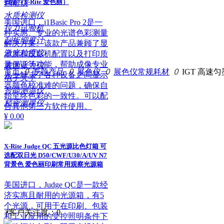
扫描（X-Rite 爱色丽）
色谱仪
水质检测仪
美国进口，i1Basic Pro 2是一
拉力试验机
种实惠、专业的光谱色彩测量
刮板细度计
解决方案。该款产品兼顾了显
激光粒度仪
示屏和投影机配置以及打印质
量保证等功能，帮助成像专业
表面张力仪
首页
ꄲ
专题产品
ꄲ
展色仪
ꄲ
展色仪常规耗材
ꄲ
IGT 高速
人士解决了各种设备之间显示
电子天平
器颜色校准难的问题，确保自
智能测温仪
始至终色彩的一致性。可以配
精密测厚仪
合其他第三方软件使用。
¥ 0.00
X-Rite Judge QC 五光源比色灯箱 可
选配双日光 D50/CWF/U30/A/UV N7
背景色 爱色丽印刷常用观察光源箱
美国进口，Judge QC是一款经
济实惠且耐用的光源箱，有5
个光源，可用于在印刷、包装
ꁘ
客户关注度：
0
和工业应用的受控照明条件下