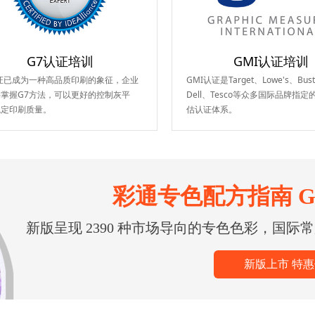
G7认证培训
GMI认证培训
证已成为一种高品质印刷的象征，企业
GMI认证是Target、Lowe's、Bus
掌握G7方法，可以更好的控制灰平
Dell、Tesco等众多国际品牌指
稳定印刷质量。
估认证体系。
彩通专色配方指南 GP
新版高级金属色 GG
新版呈现 2390 种市场导向的专色色彩，国际
光面铜版纸配方指南及色票，655种
新版上市 特
新版上市 特