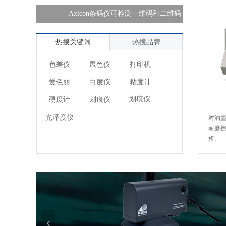
性仪
Axicon条码仪可检测一维码和二维码
SUT
热搜关键词
热搜品牌
色差仪
展色仪
打印机
爱色丽
白度仪
粘度计
划痕仪
硬度计
划痕仪
对油
光泽度仪
耐磨
析。
넳