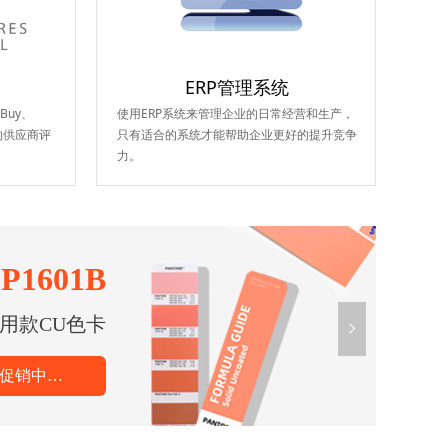
ERP管理系统
tBuy、
使用ERP系统来管理企业的日常经营和生产，
定的供应商评
只有适合的系统才能帮助企业更好的提升竞争
力。
1601B
1507B
常用款CU色卡
包装金属色彩
넲
惠促销中…
惠促销中…