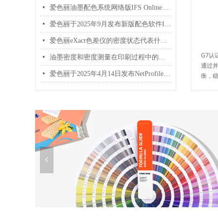
넷
爱色丽油墨配色系统网络版IFS Online介绍
넷
爱色丽于2025年9月发布新版配色软件InkFormulation v6.6.3
넷
爱色丽eXact色差仪的密度状态代表什么意思？应该如何选择？
G7认
넷
油墨密度和密度测量在印刷过程中的应用
通过并
넷
爱色丽于2025年4月14日发布NetProfiler 3 v3.6.0网络校正软件下载地址
衡，
넳