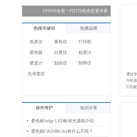
用更灵活
色匹配
性高
EPSON全新一代打印机色彩更丰富
潘通新
热搜关键词
热搜品牌
色差仪
展色仪
打印机
爱色丽
白度仪
粘度计
划痕仪
硬度计
划痕仪
通过
光泽度仪
印机
行匹
操作维护
知识分享
넷
爱色丽Judge LED标准光源箱介绍
넷
爱色丽Ci62S和Ci62有什么不同？