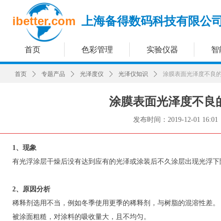
ibetter.com
上海备得数码科技有限公
首页
色彩管理
实验仪器
智
首页
ꄲ
专题产品
ꄲ
光泽度仪
ꄲ
光泽仪知识
ꄲ
涂膜表面光泽度不良
涂膜表面光泽度不良
发布时间：
2019-12-01
16:01
1、现象
有光浮涂层干燥后没有达到应有的光泽或涂装后不久涂层出现光浮下
2、原因分析
稀释剂选用不当，例如冬季使用更季的稀释剂，与树脂的混溶性差。
被涂面粗糙，对涂料的吸收量大，且不均匀。