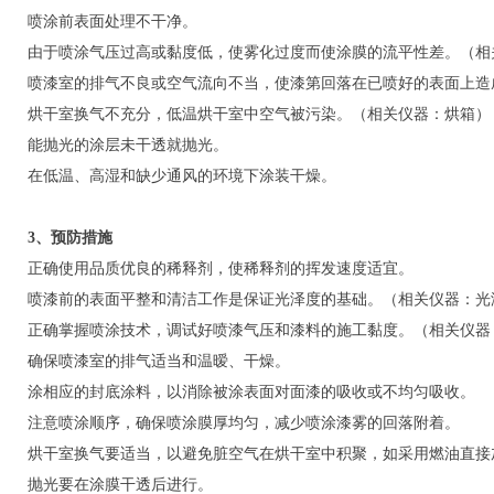
喷涂前表面处理不干净。
由于喷涂气压过高或黏度低，使雾化过度而使涂膜的流平性差。（相
喷漆室的排气不良或空气流向不当，使漆第回落在已喷好的表面上造
烘干室换气不充分，低温烘干室中空气被污染。（相关仪器：烘箱）
能抛光的涂层未干透就抛光。
在低温、高湿和缺少通风的环境下涂装干燥。
3、预防措施
正确使用品质优良的稀释剂，使稀释剂的挥发速度适宜。
喷漆前的表面平整和清洁工作是保证光泽度的基础。（相关仪器：光
正确掌握喷涂技术，调试好喷漆气压和漆料的施工黏度。（相关仪器
确保喷漆室的排气适当和温暧、干燥。
涂相应的封底涂料，以消除被涂表面对面漆的吸收或不均匀吸收。
注意喷涂顺序，确保喷涂膜厚均匀，减少喷涂漆雾的回落附着。
烘干室换气要适当，以避免脏空气在烘干室中积聚，如采用燃油直接
抛光要在涂膜干透后进行。