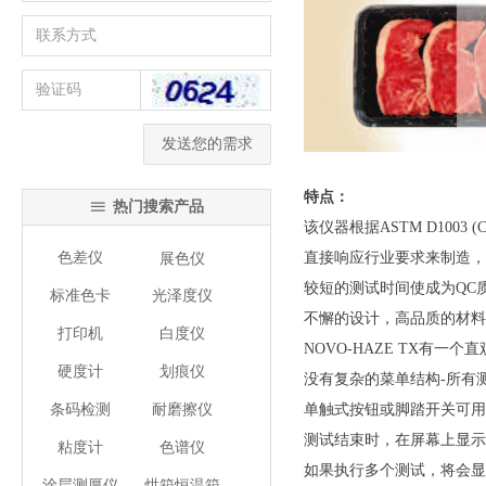
发送您的需求
特点：
热门搜索产品
ꁔ
该仪器根据ASTM D100
色差仪
直接响应行业要求来制造，与
展色仪
较短的测试时间使成为QC
标准色卡
光泽度仪
不懈的设计，高品质的材料和
打印机
白度仪
NOVO-HAZE TX有
硬度计
划痕仪
没有复杂的菜单结构-所有
条码检测
耐磨擦仪
单触式按钮或脚踏开关可用
测试结束时，在屏幕上显示
粘度计
色谱仪
如果执行多个测试，将会显
涂层测厚仪
烘箱恒温箱