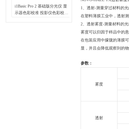
灯
幅
定
仪
密度
度计
i1Basic Pro 2 基础版分光仪 显
1、透射-测量穿过材料的
仪
0
示器色彩校准 投影仪色彩校准
在塑料薄膜工业中，透射测
景色
打
可
选
色带色表扫描（X-Rite 爱色
2、透射雾度-测量材料的
/DV2THB
丽）
雾度可以归因于样品中的悬
在包装应用中朦胧的薄膜可
显，并且会降低观察到的物
参数：
雾度
透射