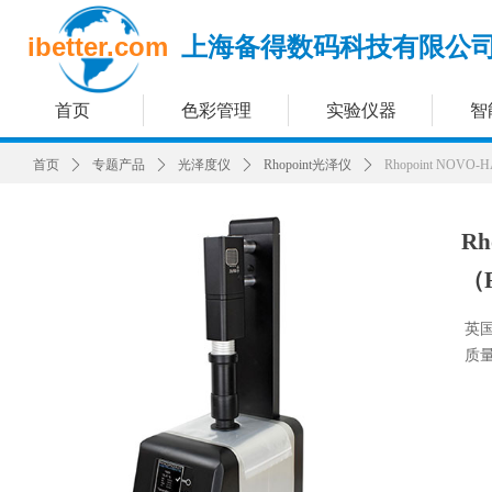
ibetter.com
上海备得数码科技有限公
首页
色彩管理
实验仪器
智
首页
ꄲ
专题产品
ꄲ
光泽度仪
ꄲ
Rhopoint光泽仪
ꄲ
Rhopoint NO
R
（
英国
质