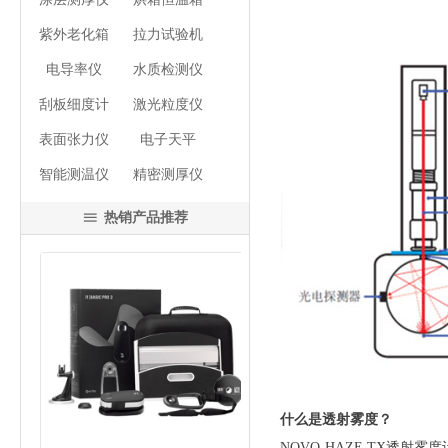
紫外老化箱
拉力试验机
电导率仪
水质检测仪
刮板细度计
激光粒度仪
表面张力仪
电子天平
智能测温仪
精密测厚仪
热销产品推荐
ꁔ
넳
넲
什么是透射雾度？
NOVO-HAZE TX透