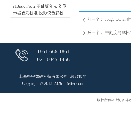
计
幅
定
仪
密度
i1Basic Pro 2 基础版分光仪 显
X-Rite Judge QC 五光源比色灯
0
仪
示器色彩校准 投影仪色彩校准
箱 可选配双日光
前一个：
Judge QC
选
打
可
色带色表扫描（X-Rite 爱色
D50/CWF/U30/A/UV N7背景
ꄴ
/DV2THB
丽）
爱色丽印刷常用观察光源箱
后一个：
带刻度的量杯
ꄲ
1861-666-1861
021-6045-1456
上海备得数码科技有限公司 总部官网
Copyright © 2013-2026 iBetter.com
版权所有© 上海备得