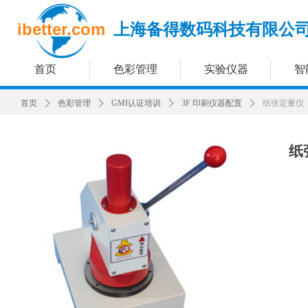
ibetter.com
上海备得数码科技有限公
首页
色彩管理
实验仪器
智
首页
ꄲ
色彩管理
ꄲ
GMI认证培训
ꄲ
3F 印刷仪器配置
ꄲ
纸张定量仪
纸