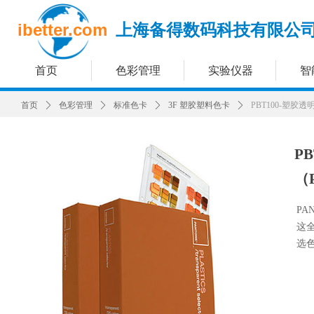
ibetter.com
上海备得数码科技有限公
首页
色彩管理
实验仪器
智
首页
ꄲ
色彩管理
ꄲ
标准色卡
ꄲ
3F 塑胶塑料色卡
ꄲ
PBT100-塑胶
P
（
PAN
这
选