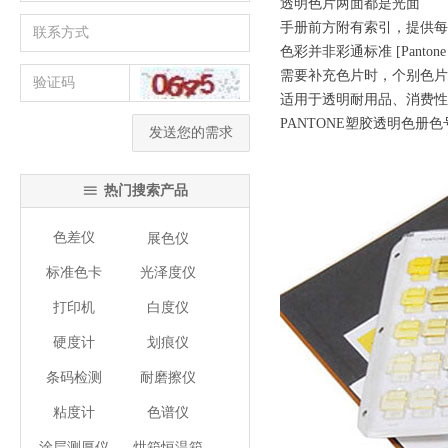
透明色片两面都是光面
手册前方附有索引，提供每
色彩并非彩通标准 [Pantone
需要补充色片时，个别色片
适用于透明耐用品、消费性
PANTONE塑胶透明色册
发送您的需求
热门搜索产品
ꁔ
色差仪
展色仪
标准色卡
光泽度仪
打印机
白度仪
硬度计
划痕仪
条码检测
耐磨擦仪
粘度计
色谱仪
涂层测厚仪
烘箱恒温箱