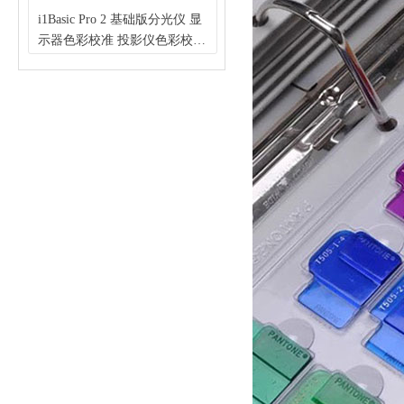
计
幅
定
仪
密度
i1Basic Pro 2 基础版分光仪 显
X-Rite Judge QC 五光源比色灯
0
仪
示器色彩校准 投影仪色彩校准
箱 可选配双日光
选
打
可
色带色表扫描（X-Rite 爱色
D50/CWF/U30/A/UV N7背景
/DV2THB
丽）
爱色丽印刷常用观察光源箱