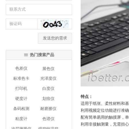
发送您的需求
热门搜索产品
ꁔ
色差仪
展色仪
标准色卡
光泽度仪
打印机
白度仪
特点：
硬度计
划痕仪
适用于纸张、柔性材料和基
条码检测
耐磨擦仪
利用视频定位功能进行准确
配有简单易用的触摸屏，单
粘度计
色谱仪
利用非接触测量，无需担心
涂层测厚仪
烘箱恒温箱