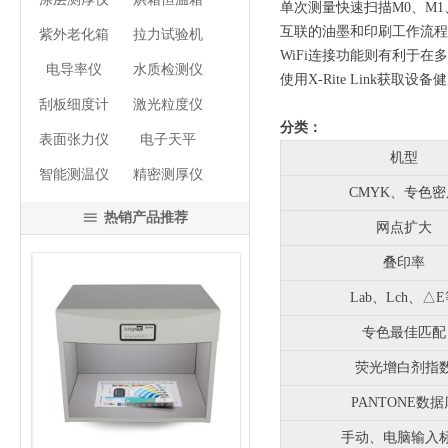
单次测量快速扫描M0、M1
互联的油墨和印刷工作流程
紫外老化箱
拉力试验机
WiFi连接功能则有利于
电导率仪
水质检测仪
使用X-Rite Link获取
刮板细度计
激光粒度仪
分类：
表面张力仪
电子天平
机型
智能测温仪
精密测厚仪
CMYK、专色密
热销产品推荐
ꁔ
网点扩大
叠印率
Lab、Lch、△
专色最佳匹配
荧光增白剂指
넳
넲
PANTONE数据
手动、电脑输入