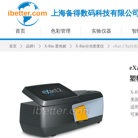
ibetter.com
上海备得数码科技有限公
首页
色彩管理
实验仪器
智
首页
ꄲ
品牌1
ꄲ
X-Rite 爱色丽
ꄲ
X-Rite分光密度仪
ꄲ
eXact 2 
e
塑
X-Ri
美国
适
可测