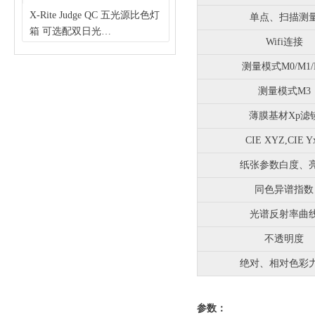
计
显
定
仪
密度
X-Rite Judge QC 五光源比色灯
EPSON SureColor P7080 大幅
单点、扫描测
0
准
仪
箱 可选配双日光
面喷墨打印机 11色 610mm宽
Wifi连接
选
可
D50/CWF/U30/A/UV N7背景色
度高精数码打样机 替代7910打
/DV2THB
爱色丽印刷常用观察光源箱
印机（EPSON 爱普生）
测量模式M0/M1/
测量模式M3
薄膜基材Xp滤
CIE XYZ,CIE Y
纸张参数白度、
同色异谱指数
光谱反射率曲
不透明度
绝对、相对色彩
参数：