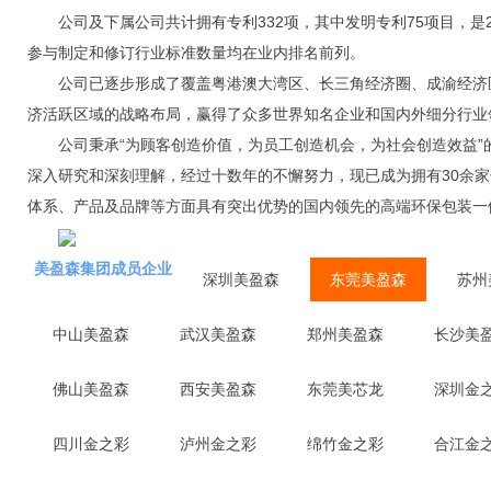
公司及下属公司共计拥有专利332项，其中发明专利75项目，
参与制定和修订行业标准数量均在业内排名前列。
公司已逐步形成了覆盖粤港澳大湾区、长三角经济圈、成渝经济
济活跃区域的战略布局，赢得了众多世界知名企业和国内外细分行业
公司秉承“为顾客创造价值，为员工创造机会，为社会创造效益
深入研究和深刻理解，经过十数年的不懈努力，现已成为拥有30余
体系、产品及品牌等方面具有突出优势的国内领先的高端环保包装一
美盈森集团成员企业
深圳美盈森
东莞美盈森
苏州
中山美盈森
武汉美盈森
郑州美盈森
长沙美
佛山美盈森
西安美盈森
东莞美芯龙
深圳金
四川金之彩
泸州金之彩
绵竹金之彩
合江金