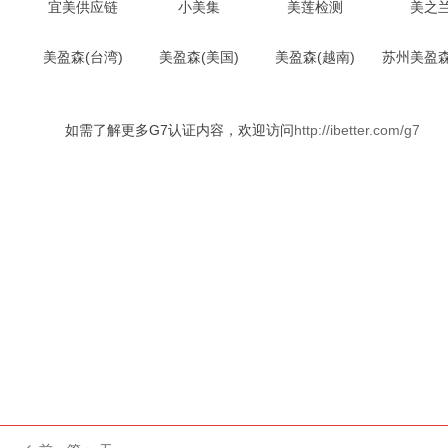
宜美供应链
小美集
美莲检测
美之
美盈森(台湾)
美盈森(美国)
美盈森(越南)
苏州美盈
如需了解更多G7认证内容，欢迎访问
http://ibetter.com/g7