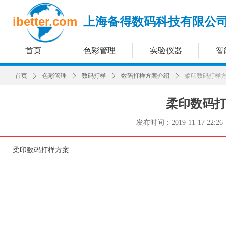
ibetter.com
上海备得数码科技有限公
首页
色彩管理
实验仪器
智
首页
ꄲ
色彩管理
ꄲ
数码打样
ꄲ
数码打样方案介绍
ꄲ
柔印数码打样
柔印数码
发布时间：
2019-11-17
22:26
柔印数码打样方案